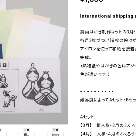
International shipping 
剪画はがき制作キットの3月・
各月3枚づつ、計9枚の絵は
アイロンを使って和紙を接着
完成。
（熱和紙やはがきの色はアソ
色が違います。）
- - - - - - - - - -
難易度によってAセット・Bセ
Aセット
【3月】 雛人形・3月のふくろ
【4月】 入学・4月のふくろう