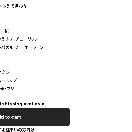
くろう・5月の花
子・桜
のうさぎ・チューリップ
のパズル・カーネーション
サクラ
ューリップ
菖蒲・フジ
l shipping available
d to cart
にお住まいの方向け