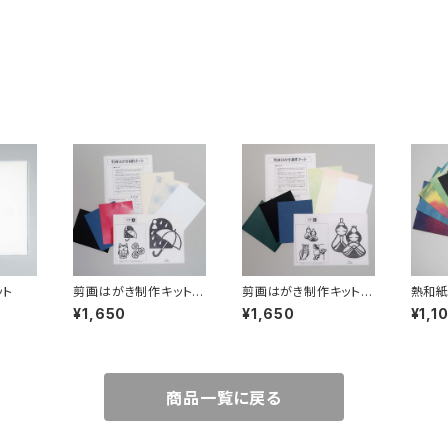
ット
剪画はがき制作キット＜
剪画はがき制作キット＜
熱和紙
夏＞
春＞
¥1,650
¥1,650
¥1,1
商品一覧に戻る