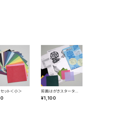
セット＜小＞
剪画はがきスターター
キット
00
¥1,100