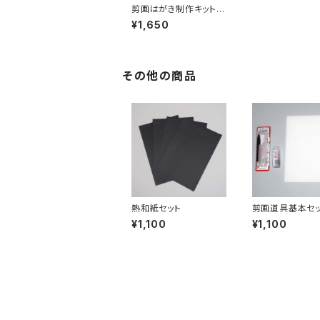
剪画はがき制作キット＜
春＞
¥1,650
その他の商品
熱和紙セット
剪画道具基本セ
¥1,100
¥1,100